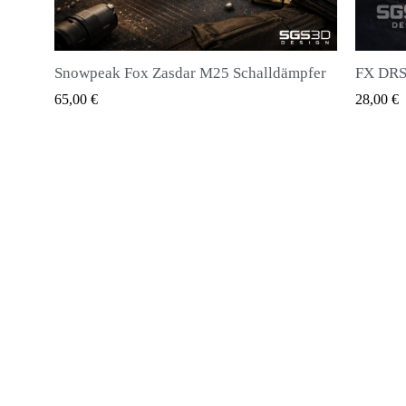
ldämpfer
FX DRS - Magazin für alle Arten von Kugeln
Hub
QUICK VIEW
28,00 €
20,