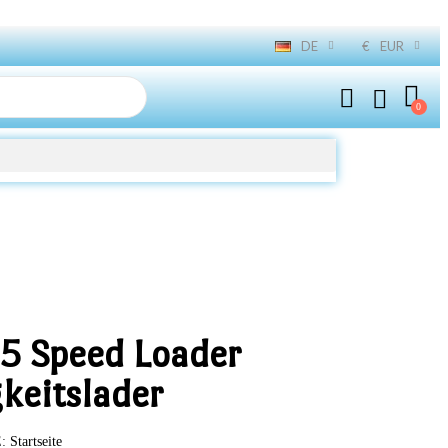
DE
€
EUR
35 Speed Loader
keitslader
E
Startseite