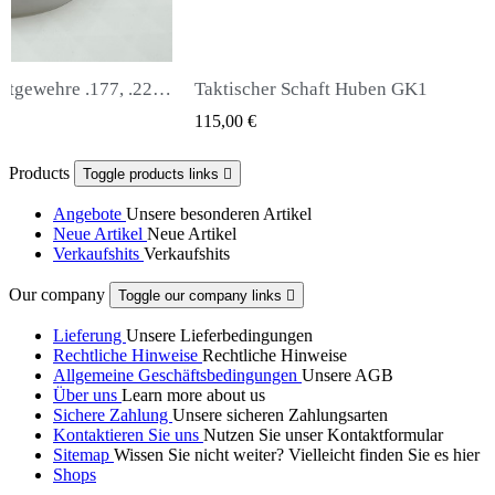
ft Huben GK1
Snowpeak Fox Zasdar M25 Schal
UICK VIEW
QUICK VIEW
65,00 €
Products
Toggle products links

Angebote
Unsere besonderen Artikel
Neue Artikel
Neue Artikel
Verkaufshits
Verkaufshits
Our company
Toggle our company links

Lieferung
Unsere Lieferbedingungen
Rechtliche Hinweise
Rechtliche Hinweise
Allgemeine Geschäftsbedingungen
Unsere AGB
Über uns
Learn more about us
Sichere Zahlung
Unsere sicheren Zahlungsarten
Kontaktieren Sie uns
Nutzen Sie unser Kontaktformular
Sitemap
Wissen Sie nicht weiter? Vielleicht finden Sie es hier
Shops