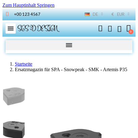
Zum Hauptinhalt Springen
+00 123 4567
DE
€
EUR
SGS 3D DESIGN
Startseite
Ersatzmagazin für SPA - Snowpeak - SMK - Artemis P35