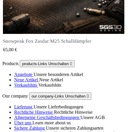
Snowpeak Fox Zasdar M25 Schalldämpfer
QUICK VIEW
65,00 €
Products
products-Links Umschalten

Angebote
Unsere besonderen Artikel
Neue Artikel
Neue Artikel
Verkaufshits
Verkaufshits
Our company
our company-Links Umschalten

Lieferung
Unsere Lieferbedingungen
Rechtliche Hinweise
Rechtliche Hinweise
Allgemeine Geschäftsbedingungen
Unsere AGB
Über uns
Learn more about us
Sichere Zahlung
Unsere sicheren Zahlungsarten