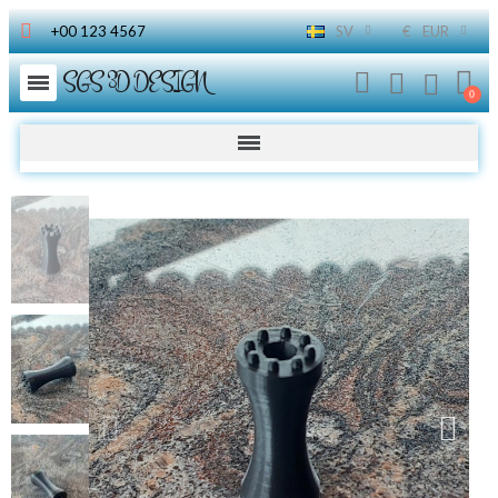
+00 123 4567
SV
€
EUR
SGS 3D DESIGN