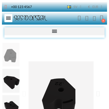
+00 123 4567
SV
€
EUR
SGS 3D DESIGN