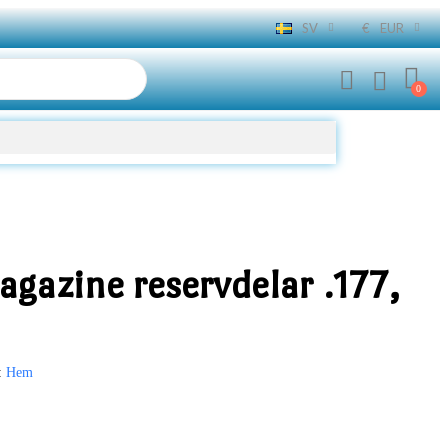
SV
€
EUR
gazine reservdelar .177,
Hem