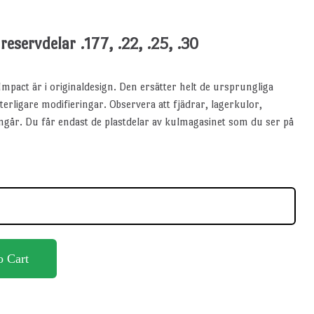
eservdelar .177, .22, .25, .30
mpact är i originaldesign. Den ersätter helt de ursprungliga
erligare modifieringar. Observera att fjädrar, lagerkulor,
 ingår. Du får endast de plastdelar av kulmagasinet som du ser på
o Cart