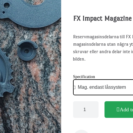
FX Impact Magazine r
Reservmagasinsdelarna till FX I
magasinsdelarna utan några ytt
skruvar eller andra delar inte
bilden.
Specification
Add t