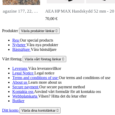
andskydd 52 mm - 20 mm
Snowpeak Fox Zasdar M25 lju
QUICK VIEW
QUICK VIEW
65,00 €
Produkter
Växla produkter länkar

Rea
Our special products
Nyheter
Våra nya produkter
Bästsäljare
Våra bästsäljare
Vårt företag
Växla vårt företag länkar

Leverans
Våra leveransvillkor
Legal Notice
Legal notice
Terms and conditions of use
Our terms and conditions of use
About us
Learn more about us
Secure payment
Our secure payment method
Kontakta oss
Använd vårt formulär för att kontakta oss
Webbplatskarta
Vilsen? Hitta det du letar efter
Butiker
Ditt konto
Växla dina kontolänkar
