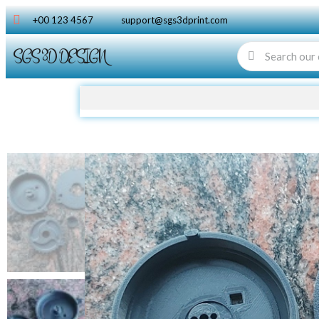
+00 123 4567
support@sgs3dprint.com
SGS 3D DESIGN