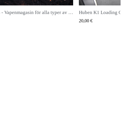
Huben K1 Loading Gate (senaste generationen)
QUICK VIEW
Q
0,00 €
28,00 €