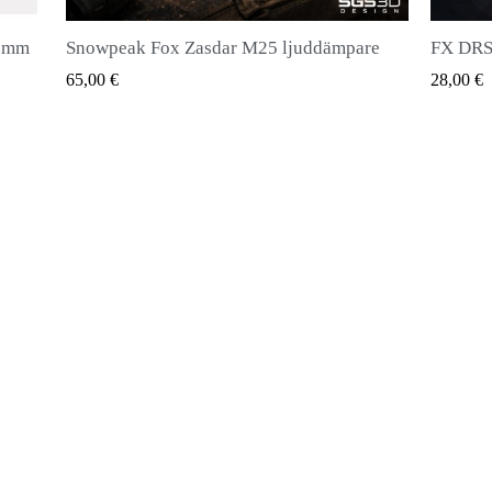
ddämpare
FX DRS - Vapenmagasin för alla typer av kulor
QUICK VIEW
28,00 €
2