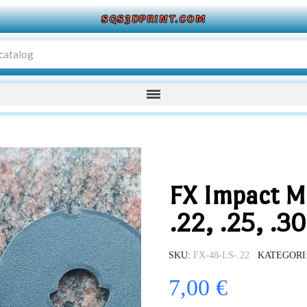
SGS3DPRINT.COM
FX Impact Ma
.22, .25, .30
SKU
FX-48-LS-.22
KATEGORI
7,00 €