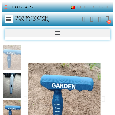
+00 123 4567
PT
€
EUR
SGS 3D DESIGN