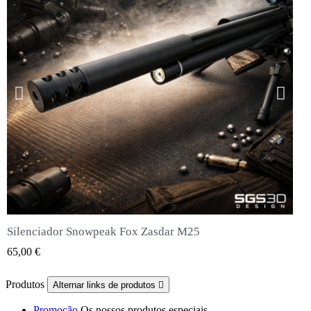
Silenciador Snowpeak Fox Zasdar M25
QUICK VIEW
65,00 €
Produtos
Alternar links de produtos

Promoção
Os nossos produtos especiais