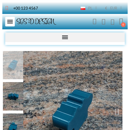
+00 123 4567
PL
€
EUR
SGS 3D DESIGN