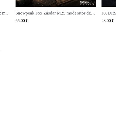
Snowpeak Fox Zasdar M25 moderator dźwięku
QUICK VIEW
QUICK VIEW
28,00 €
y