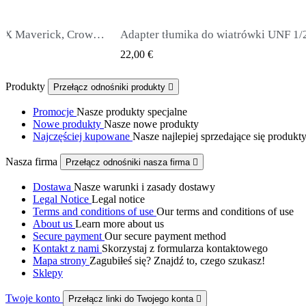
own, Wildcat .177
Adapter tłumika do wiatrówki UNF 1/2 męski na UNF 1/2 męski
QUICK VIEW
22,00 €
65,00 €
Produkty
Przełącz odnośniki produkty

Promocje
Nasze produkty specjalne
Nowe produkty
Nasze nowe produkty
Najczęściej kupowane
Nasze najlepiej sprzedające się produkt
Nasza firma
Przełącz odnośniki nasza firma

Dostawa
Nasze warunki i zasady dostawy
Legal Notice
Legal notice
Terms and conditions of use
Our terms and conditions of use
About us
Learn more about us
Secure payment
Our secure payment method
Kontakt z nami
Skorzystaj z formularza kontaktowego
Mapa strony
Zagubiłeś się? Znajdź to, czego szukasz!
Sklepy
Twoje konto
Przełącz linki do Twojego konta
