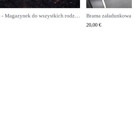
FX DRS - Magazynek do wszystkich rodzajów pocisków
Brama załadunkowa Huben K1 (najnowsza generacja)
QUICK VIEW
20,00 €