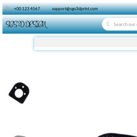
+00 123 4567
support@sgs3dprint.com
SGS 3D DESIGN