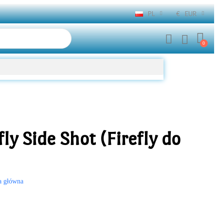
PL
€
EUR
ly Side Shot (Firefly do
a główna