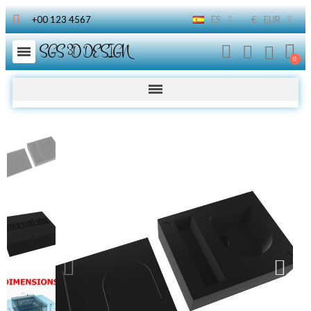
+00 123 4567
ES
€
EUR
SGS 3D DESIGN