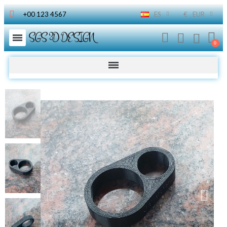
+00 123 4567
ES
€
EUR
SGS 3D DESIGN