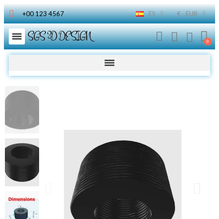
+00 123 4567
ES
€
EUR
SGS 3D DESIGN