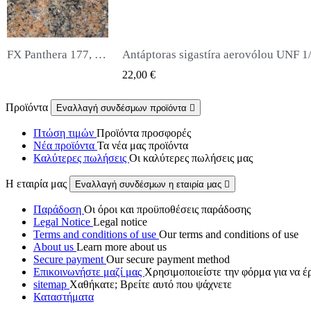
Antáptoras sigastíra aerovólou UNF 1/2 arsenikó se UNF 1/2 arsenikó
Σιγαστήρας Snowp
QUICK VIEW
Q
,00 €
65,00 €
Προϊόντα
Εναλλαγή συνδέσμων προϊόντα

Πτώση τιμών
Προϊόντα προσφορές
Νέα προϊόντα
Τα νέα μας προϊόντα
Καλύτερες πωλήσεις
Οι καλύτερες πωλήσεις μας
Η εταιρία μας
Εναλλαγή συνδέσμων η εταιρία μας

Παράδοση
Οι όροι και προϋποθέσεις παράδοσης
Legal Notice
Legal notice
Terms and conditions of use
Our terms and conditions of use
About us
Learn more about us
Secure payment
Our secure payment method
Επικοινωνήστε μαζί μας
Χρησιμοποιείστε την φόρμα για να έ
sitemap
Χαθήκατε; Βρείτε αυτό που ψάχνετε
Καταστήματα