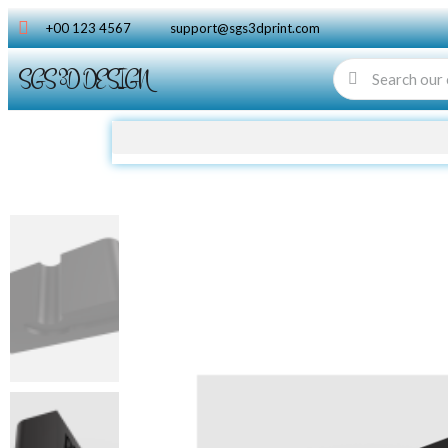
+00 123 4567
support@sgs3dprint.com
SGS 3D DESIGN