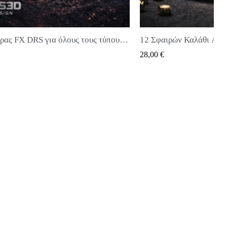
Γεμιστήρας FX DRS για όλους τους τύπους σφαιρών
12 Σφαιρών Καλάθι Artemis, Snowpeak, SPA, SMK PP750, Umarex Notos
Pýli
QUICK VIEW
28,00 €
20,0