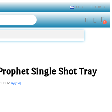
EL
€
EUR
 Prophet Single Shot Tray
ΓΟΡΊΑ
Αρχική