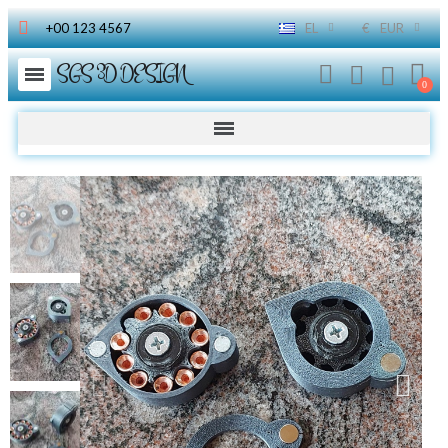
+00 123 4567
EL
€
EUR
SGS 3D DESIGN