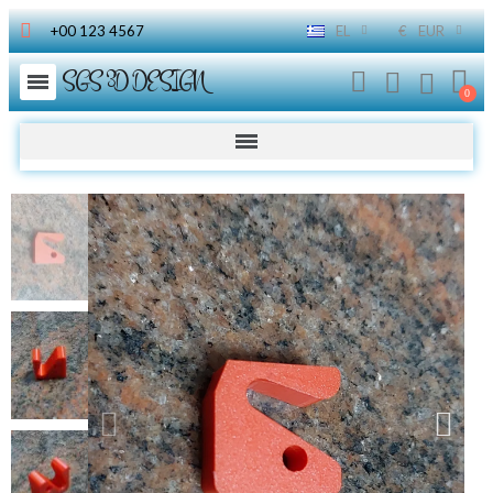
+00 123 4567
EL
€
EUR
SGS 3D DESIGN