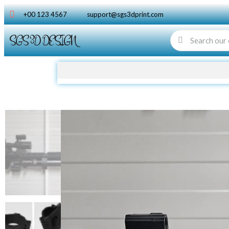
+00 123 4567
support@sgs3dprint.com
SGS 3D DESIGN