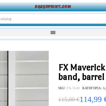
SGS3DPRINT.COM
FX Maverick 
band, barrel
SKU
FX-74-M
ΚΑΤΗΓΟΡΊΑ
Αρ
114,99 
115,00 €