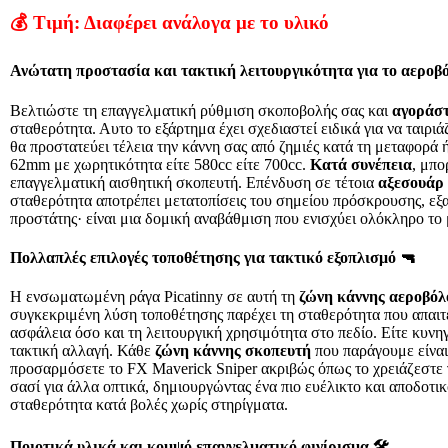
💰
Τιμή: Διαφέρει ανάλογα με το υλικό
Ανώτατη προστασία και τακτική λειτουργικότητα για το αεροβ
Βελτιώστε τη επαγγελματική ρύθμιση σκοποβολής σας και
αγοράσ
σταθερότητα. Αυτο το εξάρτημα έχει σχεδιαστεί ειδικά για να ταιρ
θα προστατεύει τέλεια την κάννη σας από ζημιές κατά τη μεταφορά 
62mm με χωρητικότητα είτε 580cc είτε 700cc.
Κατά συνέπεια
, μπο
επαγγελματική αισθητική σκοπευτή. Επένδυση σε τέτοια
αξεσουάρ
σταθερότητα αποτρέπει μετατοπίσεις του σημείου πρόσκρουσης, εξ
προστάτης· είναι μια δομική αναβάθμιση που ενισχύει ολόκληρο το
Πολλαπλές επιλογές τοποθέτησης για τακτικό εξοπλισμό 🔫
Η ενσωματωμένη ράγα Picatinny σε αυτή τη
ζώνη κάννης αεροβόλ
συγκεκριμένη λύση τοποθέτησης παρέχει τη σταθερότητα που απαιτε
ασφάλεια όσο και τη λειτουργική χρησιμότητα στο πεδίο. Είτε κυν
τακτική αλλαγή. Κάθε
ζώνη κάννης σκοπευτή
που παράγουμε είναι
προσαρμόσετε το FX Maverick Sniper ακριβώς όπως το χρειάζεστε
σασί για άλλα οπτικά, δημιουργώντας ένα πιο ευέλικτο και αποδοτ
σταθερότητα κατά βολές χωρίς στηρίγματα.
Ποιοτικά υλικά και κομψό επαγγελματικό φινίρισμα 🛠️