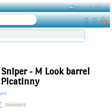
EL
€
EUR
Sniper - M Look barrel
 Picatinny
χική
€
Έκπτωση 0,01 €