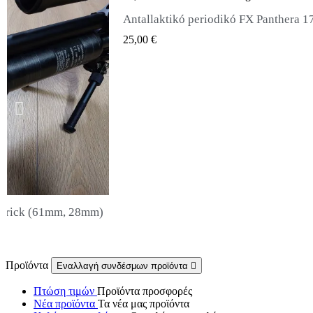
Antallaktikó periodikó FX Panthera 177, 22, 25, 30
K VIEW
Σιγαστήρας Snowpeak Fox Zasdar M
QUICK VIEW
65,00 €
Προϊόντα
Εναλλαγή συνδέσμων προϊόντα

Πτώση τιμών
Προϊόντα προσφορές
Νέα προϊόντα
Τα νέα μας προϊόντα