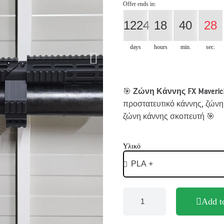
Offer ends in:
1224
18
40
27
days
hours
min.
sec.
🎯
Ζώνη Κάννης FX Maverick
προστατευτικό κάννης, ζώνη 
ζώνη κάννης σκοπευτή 🎯
Υλικό
Add t