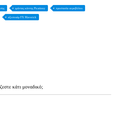
ησης
ιμάντας κάννης Picatinny
προστασία αεροβόλου
αξεσουάρ FX Maverick
ζεστε κάτι μοναδικό;