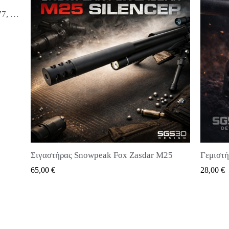
25
Γεμιστήρας FX DRS για όλους τους τύπους σφαιρών
QUICK VIEW
28,00 €
28,00 €