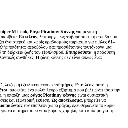
niper M Look, Ράγα Picatinny Κάννης
για μέγιστη
 ακρίβεια.
Επιπλέον
, λειτουργεί ως στιβαρή τακτική ασπίδα που
ι ένα στερεό και χωρίς κραδασμούς ταιριασμό για φιάλες 61–
υψηλής ποιότητας αεροβόλου σας προσθέτοντας ταυτόχρονα μια
ά τη διάρκεια ζωής του εξοπλισμού.
Επιπρόσθετα
, η πρόσθετη
λοντικές συνθήκες.
Η
ζώνη κάννης δεν είναι απλώς ένας
, λέιζερ ή εξειδικευμένους αισθητήρες.
Επιπλέον
, αυτή η
Έτσι
, αποκτάτε ένα πολύπλευρο εξάρτημα που βελτιώνει τόσο την
ο, η ύπαρξη μιας
ράγας Picatinny κάννης
είναι ουσιαστική
ύσεις και εξωτερική έκθεση.
Ως αποτέλεσμα
, μπορείτε να
μοποιώντας
τον επιπλέον χώρο ράγας, ελευθερώνετε το κύριο
 για να διατηρεί το κέντρο βάρους χαμηλά, κάτι κρίσιμο για τη