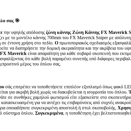
όλο σας 🎯
τε
την υψηλής απόδοσης
ζώνη κάννης Ζώνη Κάννης FX Maverick S
ιάζει με το μοντέλο κάννης 700mm του FX Maverick Sniper με απόλυτη
ή σε έντονη χρήση στο πεδίο.
Ο
πρωτοποριακός σχεδιασμός εξασφαλίζε
ρείτε να διατηρήσετε την δομική ακεραιότητα και την ακρίβεια του 
 FX Maverick
είναι απαραίτητη για κάθε σοβαρό σκοπευτή που εκτιμ
ασφαλίζοντας ότι κάθε βολή παραμένει συνεπής υπό διάφορες περιβαλ
 μπροστινό μέρος του όπλου σας.
ου
σάς επιτρέπει να τοποθετήσετε επιπλέον εξοπλισμό όπως φακό LED
ίται για ακριβή βολή χωρίς να διακυβεύεται η ισορροπία του όπλου.
ηγάτε σε συνθήκες χαμηλού φωτισμού είτε εξασκείστε στο σκοπευτήρι
 κατασκευασμένη για να αντέχει τις επιβαρύνσεις από συχνές ανακρο
 για οποιαδήποτε συγκεκριμένη αποστολή ή στυλ σκοποβολής.
Χρησι
ικό σύστημα όπλου.
Συγκεκριμένα
, η τοποθέτηση έχει βελτιστοποιηθεί