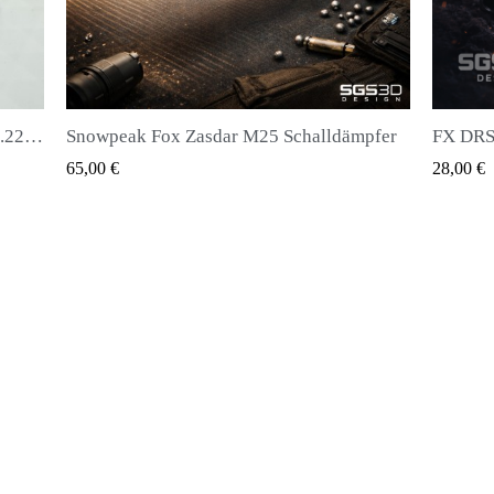
lldämpfer
FX DRS - Magazin für alle Arten von Kugeln
Hu
QUICK VIEW
28,00 €
20