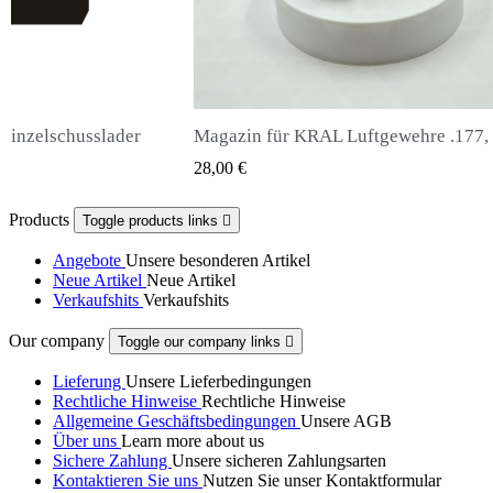
Magazin für KRAL Luftgewehre .177, .22, .25
Snowpeak Fox Zasdar M25 Scha
QUICK VIEW
QUICK VIEW
65,00 €
Products
Toggle products links

Angebote
Unsere besonderen Artikel
Neue Artikel
Neue Artikel
Verkaufshits
Verkaufshits
Our company
Toggle our company links

Lieferung
Unsere Lieferbedingungen
Rechtliche Hinweise
Rechtliche Hinweise
Allgemeine Geschäftsbedingungen
Unsere AGB
Über uns
Learn more about us
Sichere Zahlung
Unsere sicheren Zahlungsarten
Kontaktieren Sie uns
Nutzen Sie unser Kontaktformular