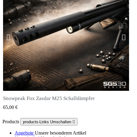
Snowpeak Fox Zasdar M25 Schalldämpfer
QUICK VIEW
65,00 €
Products
products-Links Umschalten

Angebote
Unsere besonderen Artikel