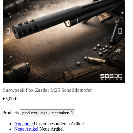
Snowpeak Fox Zasdar M25 Schalldämpfer
QUICK VIEW
65,00 €
Products
products-Links Umschalten

Angebote
Unsere besonderen Artikel
Neue Artikel
Neue Artikel