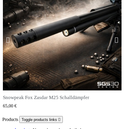
Snowpeak Fox Zasdar M25 Schalldämpfer
QUICK VIEW
65,00 €
Products
Toggle products links
