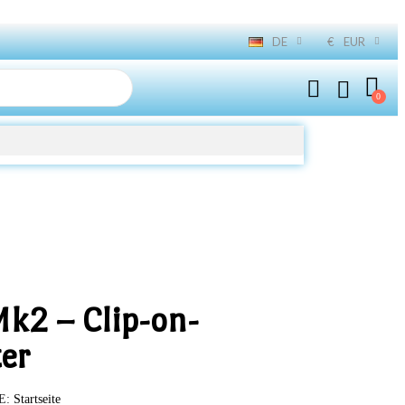
DE
€
EUR
Mk2 – Clip-on-
er
E
Startseite