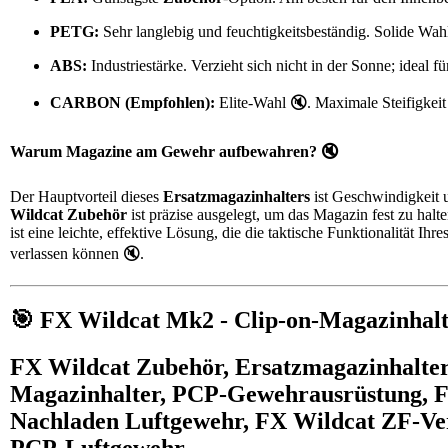
PETG:
Sehr langlebig und feuchtigkeitsbeständig. Solide Wah
ABS:
Industriestärke. Verzieht sich nicht in der Sonne; ideal 
CARBON (Empfohlen):
Elite-Wahl 🔇. Maximale Steifigkeit 
Warum Magazine am Gewehr aufbewahren? 🔇
Der Hauptvorteil dieses
Ersatzmagazinhalters
ist Geschwindigkeit u
Wildcat Zubehör
ist präzise ausgelegt, um das Magazin fest zu halte
ist eine leichte, effektive Lösung, die die taktische Funktionalität I
verlassen können 🔇.
🎯 FX Wildcat Mk2 - Clip-on-Magazinhal
FX Wildcat Zubehör, Ersatzmagazinhalter
Magazinhalter, PCP-Gewehrausrüstung, FX
Nachladen Luftgewehr, FX Wildcat ZF-Ver
PCP-Luftgewehr