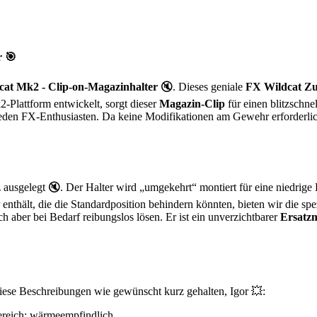
r 🎯
cat Mk2 - Clip-on-Magazinhalter
🔇. Dieses geniale
FX Wildcat Z
Plattform entwickelt, sorgt dieser
Magazin-Clip
für einen blitzschne
eden FX-Enthusiasten. Da keine Modifikationen am Gewehr erforderlich 
enz ausgelegt 🔇. Der Halter wird „umgekehrt“ montiert für eine nied
enthält, die die Standardposition behindern könnten, bieten wir die spe
ch aber bei Bedarf reibungslos lösen. Er ist ein unverzichtbarer
Ersatzm
 diese Beschreibungen wie gewünscht kurz gehalten, Igor 💥:
ereich; wärmeempfindlich.