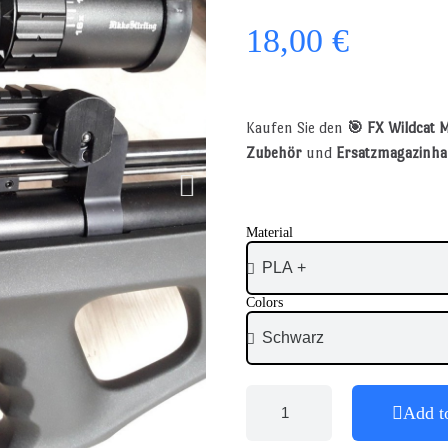
18,00 €
Kaufen Sie den
🎯 FX Wildcat 
Zubehör
und
Ersatzmagazinha
Material
Colors
Add t