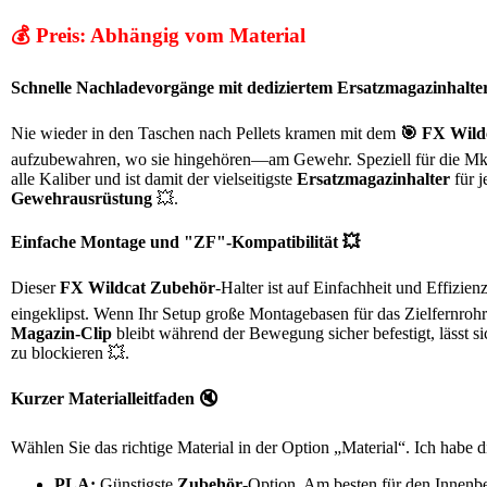
💰 Preis: Abhängig vom Material
Schnelle Nachladevorgänge mit dediziertem Ersatzmagazinhalte
Nie wieder in den Taschen nach Pellets kramen mit dem
🎯 FX Wild
aufzubewahren, wo sie hingehören—am Gewehr. Speziell für die Mk2-
alle Kaliber und ist damit der vielseitigste
Ersatzmagazinhalter
für j
Gewehrausrüstung
💥.
Einfache Montage und "ZF"-Kompatibilität 💥
Dieser
FX Wildcat Zubehör
-Halter ist auf Einfachheit und Effizi
eingeklipst. Wenn Ihr Setup große Montagebasen für das Zielfernrohr 
Magazin-Clip
bleibt während der Bewegung sicher befestigt, lässt si
zu blockieren 💥.
Kurzer Materialleitfaden 🔇
Wählen Sie das richtige Material in der Option „Material“. Ich habe
PLA:
Günstigste
Zubehör
-Option. Am besten für den Innenb