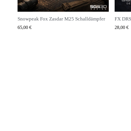
pfer
FX DRS - Magazin für alle Arten von Kugeln
Huben K
QUICK VIEW
28,00 €
20,00 €