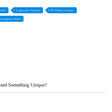
ewehr
Luftgewehr-Zubehör
FX Wildcat Zubehör
atzmagazin-Halter
eed Something Unique?