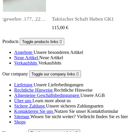
uben GK1
Snowpeak Fox Zasdar M25 Schalldäm
 VIEW
QUICK VIEW
65,00 €
Products
Toggle products links

Angebote
Unsere besonderen Artikel
Neue Artikel
Neue Artikel
Verkaufshits
Verkaufshits
Our company
Toggle our company links

Lieferung
Unsere Lieferbedingungen
Rechtliche Hinweise
Rechtliche Hinweise
Allgemeine Geschäftsbedingungen
Unsere AGB
Über uns
Learn more about us
Sichere Zahlung
Unsere sicheren Zahlungsarten
Kontaktieren Sie uns
Nutzen Sie unser Kontaktformular
Sitemap
Wissen Sie nicht weiter? Vielleicht finden Sie es hier
Shops