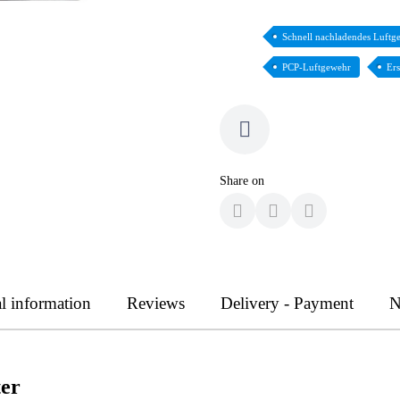
Schnell nachladendes Luftg
PCP-Luftgewehr
Ers
Share on
l information
Reviews
Delivery - Payment
N
ter