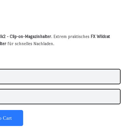
Mk2 - Clip-on-Magazinhalter
. Extrem praktisches
FX Wildcat
lter
für schnelles Nachladen.
o Cart