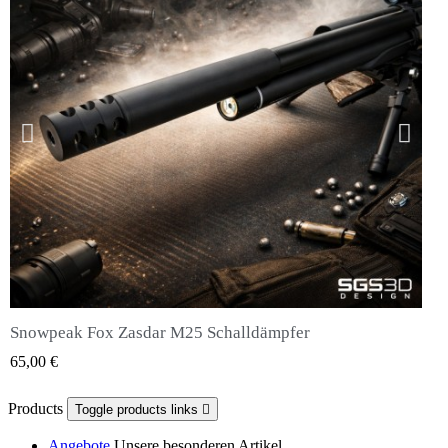
Snowpeak Fox Zasdar M25 Schalldämpfer
QUICK VIEW
65,00 €
Products
Toggle products links

Angebote
Unsere besonderen Artikel