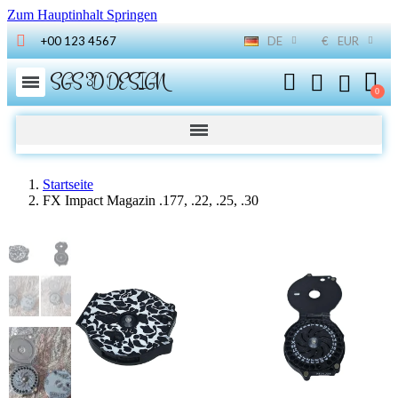
Zum Hauptinhalt Springen
+00 123 4567
DE
€
EUR
SGS 3D DESIGN
Startseite
FX Impact Magazin .177, .22, .25, .30