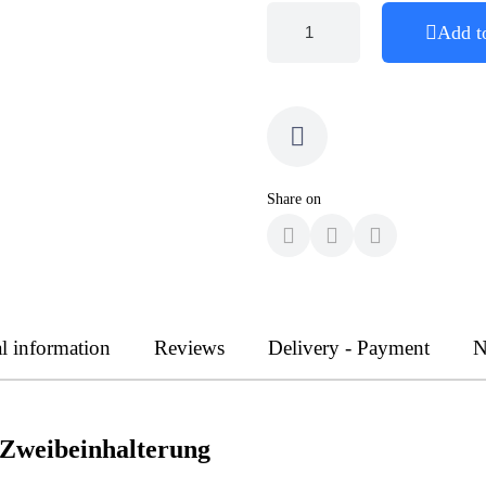
Add t
Share on
l information
Reviews
Delivery - Payment
N
 Zweibeinhalterung