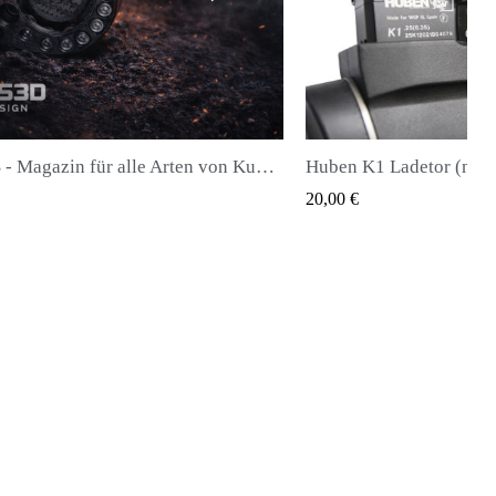
FX DRS - Magazin für alle Arten von Kugeln
Huben K1 Ladetor (neueste Generation)
QUICK VIEW
20,00 €
2