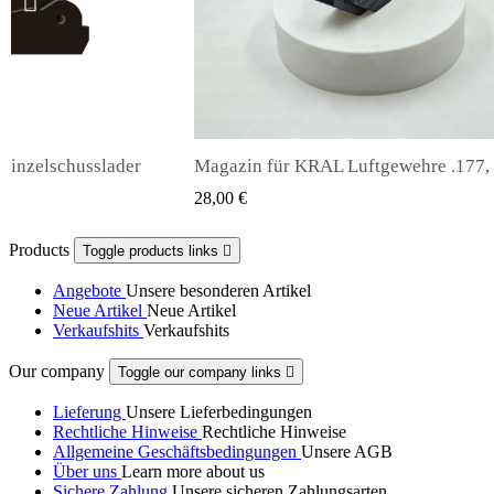
Magazin für KRAL Luftgewehre .177, .22, .25
Snowpeak Fox 
QUICK VIEW
28,00 €
65,00 €
Products
Toggle products links

Angebote
Unsere besonderen Artikel
Neue Artikel
Neue Artikel
Verkaufshits
Verkaufshits
Our company
Toggle our company links

Lieferung
Unsere Lieferbedingungen
Rechtliche Hinweise
Rechtliche Hinweise
Allgemeine Geschäftsbedingungen
Unsere AGB
Über uns
Learn more about us
Sichere Zahlung
Unsere sicheren Zahlungsarten