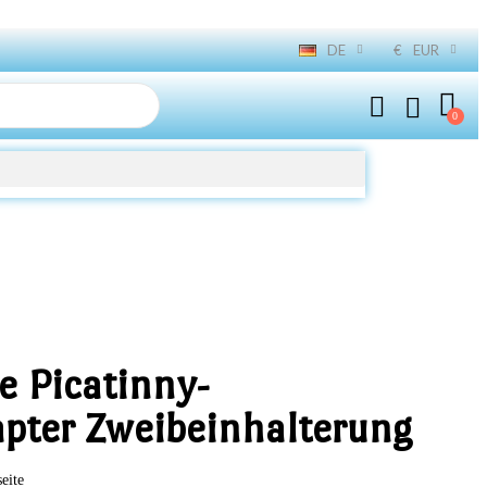
DE
€
EUR
e Picatinny-
pter Zweibeinhalterung
seite