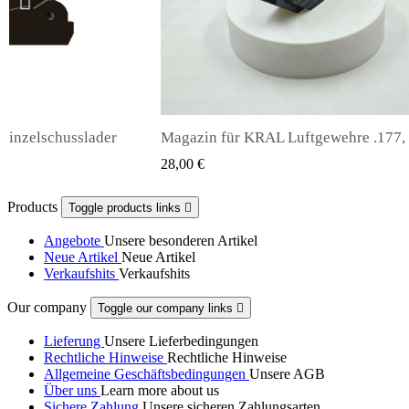
Magazin für KRAL Luftgewehre .177, .22, .25
Snowpeak Fox Zasdar M25 Sch
QUICK VIEW
QUICK VIEW
65,00 €
Products
Toggle products links

Angebote
Unsere besonderen Artikel
Neue Artikel
Neue Artikel
Verkaufshits
Verkaufshits
Our company
Toggle our company links

Lieferung
Unsere Lieferbedingungen
Rechtliche Hinweise
Rechtliche Hinweise
Allgemeine Geschäftsbedingungen
Unsere AGB
Über uns
Learn more about us
Sichere Zahlung
Unsere sicheren Zahlungsarten