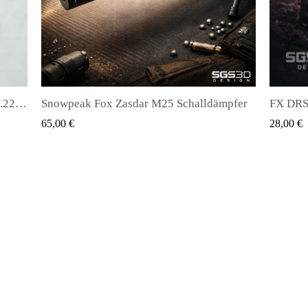
alldämpfer
FX DRS - Magazin für alle Arten von Kugeln
H
QUICK VIEW
28,00 €
2