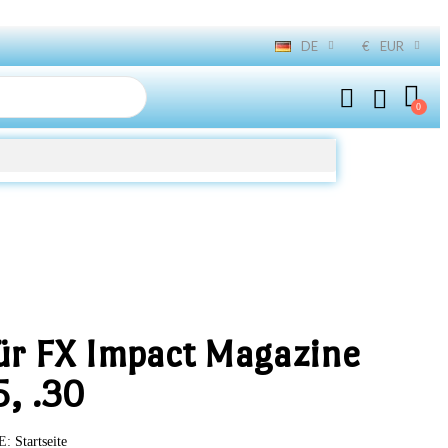
DE
€
EUR
für FX Impact Magazine
5, .30
E
Startseite