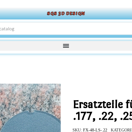
SGS 3D DESIGN
Ersatzteile 
.177, .22, .2
SKU
FX-48-LS-.22
KATEGORI