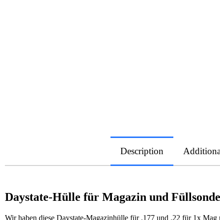
Description
Additiona
Daystate-Hülle für Magazin und Füllsond
Wir haben diese Daystate-Magazinhülle für .177 und .22 für 1x Mag 