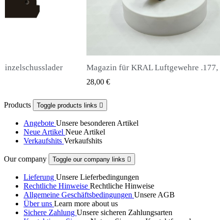
Magazin für KRAL Luftgewehre .177, .22, .25
Snowpeak Fox Zas
QUICK VIEW
Q
,00 €
65,00 €
Products
Toggle products links

Angebote
Unsere besonderen Artikel
Neue Artikel
Neue Artikel
Verkaufshits
Verkaufshits
Our company
Toggle our company links

Lieferung
Unsere Lieferbedingungen
Rechtliche Hinweise
Rechtliche Hinweise
Allgemeine Geschäftsbedingungen
Unsere AGB
Über uns
Learn more about us
Sichere Zahlung
Unsere sicheren Zahlungsarten