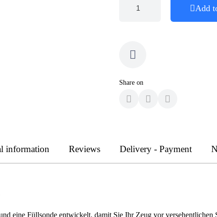
Add t
Share on
l information
Reviews
Delivery - Payment
N
e
und eine Füllsonde entwickelt, damit Sie Ihr Zeug vor versehentlichen