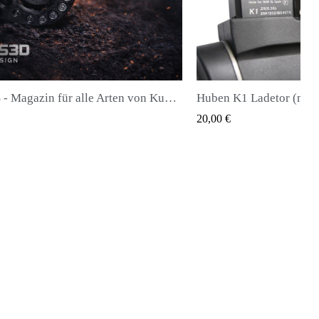
FX DRS - Magazin für alle Arten von Kugeln
Huben K1 Ladetor (neueste Generation)
QUICK VIEW
20,00 €
28,0