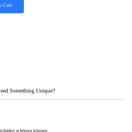
o Cart
eed Something Unique?
 Schäden schützen können.