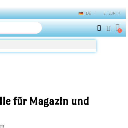
DE
€
EUR
lle für Magazin und
ite