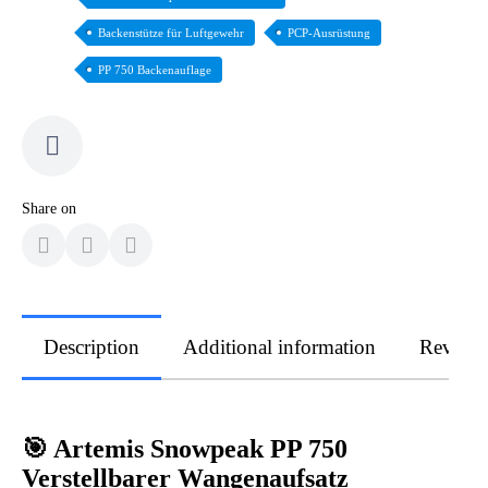
Backenstütze für Luftgewehr
PCP-Ausrüstung
PP 750 Backenauflage
Share on
Description
Additional information
Review
🎯 Artemis Snowpeak PP 750
Verstellbarer Wangenaufsatz