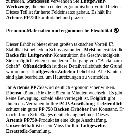
zufrieden.
Stattdessen
verwenden Sie
Luftgewehr-
Werkzeuge
, die einen echten ergonomischen Vorteil bieten.
Dieses Teil ist für harte Feldeinsätze gebaut. Es hält Ihr
Artemis PP750
komfortabel und präzise.
Premium-Materialien und ergonomische Flexibilität 🔇
Dieser Erhöher bietet einen großen taktischen Vorteil 💥.
Stabilität ist bei jedem Schuss garantiert.
Meist
unterstützt die
Backe für Luftgewehr
-Konstruktion die Geschwindigkeit.
Sie ermöglicht einen schnelleren Übergang von "Backe zum
Schaft".
Offensichtlich
ist diese Detailverliebtheit der Grund,
warum unser
Luftgewehr-Zubehör
beliebt ist. Alle Kanten
sind glatt bearbeitet, um Hautreizungen zu vermeiden.
Ihr
Artemis PP750
wird deutlich ergonomischer wirken.
Ebenso
können Sie die Höhen in Minuten wechseln. Es gibt
keine Bewegung, sobald alles verriegelt ist.
Folglich
gibt
Ihnen das Vertrauen in Ihre
PCP-Ausrüstung
.
Letztendlich
schützt ein guter
PP 750 Backen-Erhöher
Ihre Konstanz. Er
macht Ihren Schießtages deutlich angenehmer. Dieses
Artemis PP750
-Produkt ist eine kluge Anschaffung.
Unzweifelhaft
ist es ein Muss für Ihre
Luftgewehr-
Ersatzteile
-Sammlung.