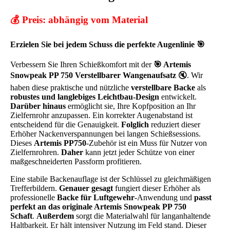
💰 Preis: abhängig vom Material
Erzielen Sie bei jedem Schuss die perfekte Augenlinie 🎯
Verbessern Sie Ihren Schießkomfort mit der
🎯 Artemis
Snowpeak PP 750 Verstellbarer Wangenaufsatz
🔇. Wir
haben diese praktische und nützliche
verstellbare Backe
als
robustes und langlebiges Leichtbau-Design
entwickelt.
Darüber hinaus
ermöglicht sie, Ihre Kopfposition an Ihr
Zielfernrohr anzupassen. Ein korrekter Augenabstand ist
entscheidend für die Genauigkeit.
Folglich
reduziert dieser
Erhöher Nackenverspannungen bei langen Schießsessions.
Dieses
Artemis PP750
-Zubehör ist ein Muss für Nutzer von
Zielfernrohren.
Daher
kann jetzt jeder Schütze von einer
maßgeschneiderten Passform profitieren.
Eine stabile Backenauflage ist der Schlüssel zu gleichmäßigen
Trefferbildern.
Genauer gesagt
fungiert dieser Erhöher als
professionelle
Backe für Luftgewehr
-Anwendung und
passt
perfekt an das originale Artemis Snowpeak PP 750
Schaft
.
Außerdem
sorgt die Materialwahl für langanhaltende
Haltbarkeit. Er hält intensiver Nutzung im Feld stand. Dieser