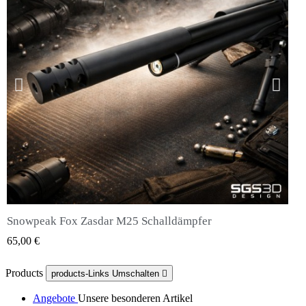
Snowpeak Fox Zasdar M25 Schalldämpfer
QUICK VIEW
65,00 €
Products
products-Links Umschalten

Angebote
Unsere besonderen Artikel