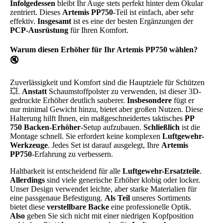
Infolgedessen
bleibt Ihr Auge stets perfekt hinter dem Okular
zentriert. Dieses
Artemis PP750
-Teil ist einfach, aber sehr
effektiv.
Insgesamt
ist es eine der besten Ergänzungen der
PCP-Ausrüstung
für Ihren Komfort.
Warum diesen Erhöher für Ihr Artemis PP750 wählen?
🔇
Zuverlässigkeit und Komfort sind die Hauptziele für Schützen
💥.
Anstatt
Schaumstoffpolster zu verwenden, ist dieser 3D-
gedruckte Erhöher deutlich sauberer.
Insbesondere
fügt er
nur minimal Gewicht hinzu, bietet aber großen Nutzen. Diese
Halterung hilft Ihnen, ein maßgeschneidertes taktisches
PP
750 Backen-Erhöher
-Setup aufzubauen.
Schließlich
ist die
Montage schnell. Sie erfordert keine komplexen
Luftgewehr-
Werkzeuge
. Jedes Set ist darauf ausgelegt, Ihre
Artemis
PP750
-Erfahrung zu verbessern.
Haltbarkeit ist entscheidend für alle
Luftgewehr-Ersatzteile
.
Allerdings
sind viele generische Erhöher klobig oder locker.
Unser Design verwendet leichte, aber starke Materialien für
eine passgenaue Befestigung.
Als Teil
unseres Sortiments
bietet diese
verstellbare Backe
eine professionelle Optik.
Also
geben Sie sich nicht mit einer niedrigen Kopfposition