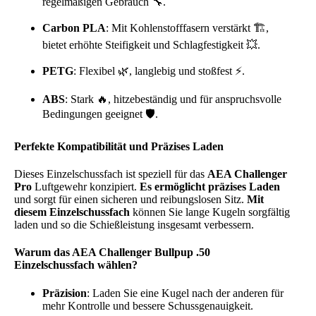
regelmäßigen Gebrauch 🔧.
Carbon PLA
: Mit Kohlenstofffasern verstärkt 🏗️,
bietet erhöhte Steifigkeit und Schlagfestigkeit 💥.
PETG
: Flexibel 🌿, langlebig und stoßfest ⚡.
ABS
: Stark 🔥, hitzebeständig und für anspruchsvolle
Bedingungen geeignet 🛡️.
Perfekte Kompatibilität und Präzises Laden
Dieses Einzelschussfach ist speziell für das
AEA Challenger
Pro
Luftgewehr konzipiert.
Es ermöglicht präzises Laden
und sorgt für einen sicheren und reibungslosen Sitz.
Mit
diesem Einzelschussfach
können Sie lange Kugeln sorgfältig
laden und so die Schießleistung insgesamt verbessern.
Warum das AEA Challenger Bullpup .50
Einzelschussfach wählen?
Präzision
: Laden Sie eine Kugel nach der anderen für
mehr Kontrolle und bessere Schussgenauigkeit.