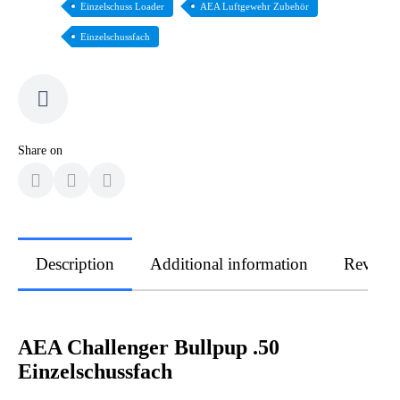
Einzelschuss Loader
AEA Luftgewehr Zubehör
Einzelschussfach
Share on
Description
Additional information
Review
AEA Challenger Bullpup .50
Einzelschussfach